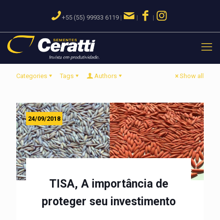
+55 (55) 99933 6119
|
|
|
Categories
Tags
Authors
Show all
24/09/2018
TISA, A importância de
proteger seu investimento