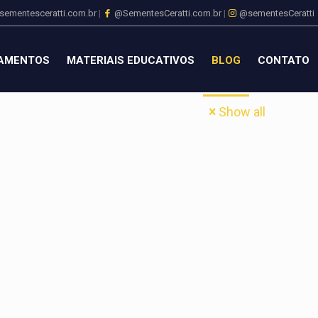
sementesceratti.com.br
|
@SementesCeratti.com.br
|
@sementesCeratti
AMENTOS
MATERIAIS EDUCATIVOS
BLOG
CONTATO
Show all