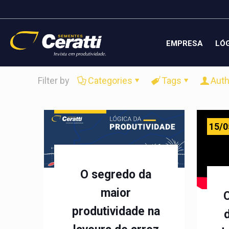
EMPRESA
LÓG
Filter by
Categories
Tags
Auth
01/06/2020
15/0
O segredo da
maior
produtividade na