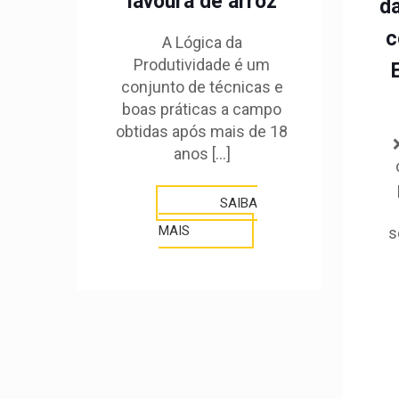
lavoura de arroz
da
c
A Lógica da
Produtividade é um
conjunto de técnicas e
boas práticas a campo
obtidas após mais de 18
anos
[…]
SAIBA
MAIS
s