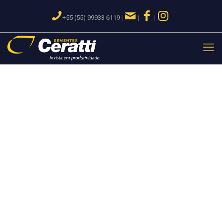
+55 (55) 99933 6119
|
|
|
Semente de Arroz
BRS PAMPEIRA
Cruzamento simples, envolvendo a variedade IR 22 (genitor
feminino) e a linhagem CNA 8502,
visando reunir maior resistência à brusone, rusticidade,