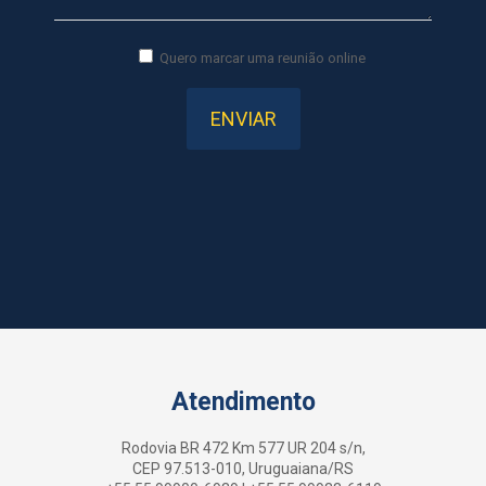
Quero marcar uma reunião online
Atendimento
Rodovia BR 472 Km 577 UR 204 s/n,
CEP 97.513-010, Uruguaiana/RS