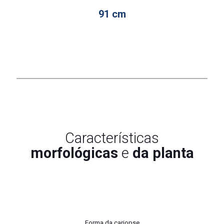
91 cm
Características
morfológicas
e
da planta
Forma da cariopse