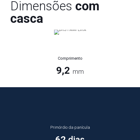
Dimensões
com
casca
Comprimento
9,2
mm
Primórdio da panícula
62
dias